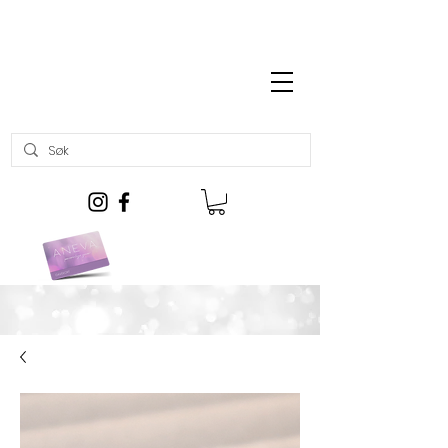
Gratis frakt over kr 699,-
Kjøp gavekort her