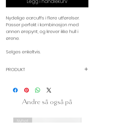
Legg i handlekurv
Nydelige earcuffs i flere utførelser.
Passer perfekt i kombinasjon med
annen ørepynt, og krever ikke hull i
ørene.
Selges enkeltvis.
PRODUKT
Størrelse:
Ø 22 mm
Spesifikasjon:
Earcuff - ørepynt
Andre så også på
Krever ikke hull i ørene
Grunnmateriale:
Sink / Kobber
Nyhet
Nyhet