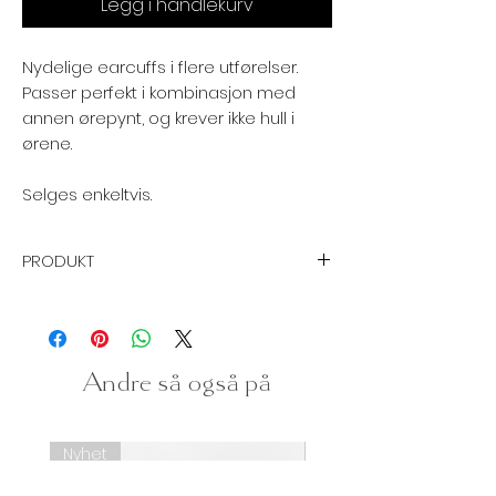
Legg i handlekurv
Nydelige earcuffs i flere utførelser.
Passer perfekt i kombinasjon med
annen ørepynt, og krever ikke hull i
ørene.
Selges enkeltvis.
PRODUKT
Størrelse:
Ø 14 mm
Spesifikasjon:
Earcuff - ørepynt
Andre så også på
Krever ikke hull i ørene
Grunnmateriale:
Sink / Kobber
Nyhet
Nyhet