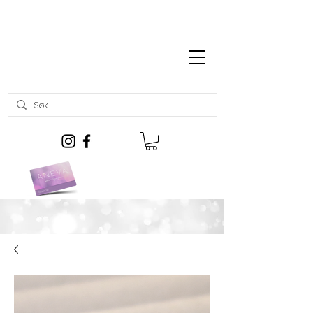
Gratis frakt over kr 699,-
Kjøp gavekort her