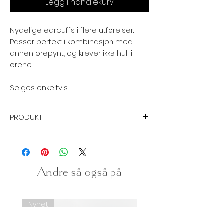
Legg i handlekurv
Nydelige earcuffs i flere utførelser.
Passer perfekt i kombinasjon med
annen ørepynt, og krever ikke hull i
ørene.
Selges enkeltvis.
PRODUKT
Størrelse:
Ø 15 mm
Spesifikasjon:
Earcuff - ørepynt
Andre så også på
Krever ikke hull i ørene
Grunnmateriale:
Sink / Kobber
Nyhet
Nyhet
Cubic Zirconia