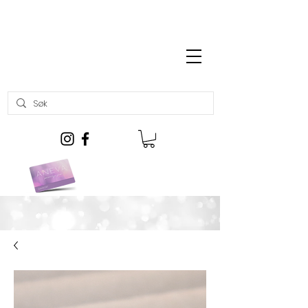
Gratis frakt over kr 699,-
Kjøp gavekort her