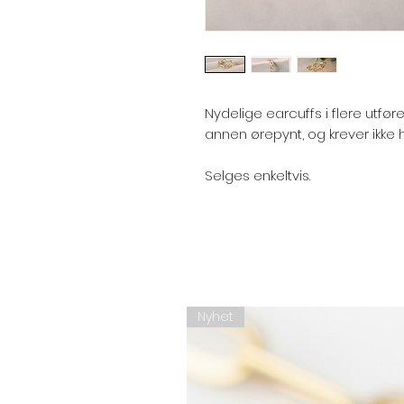
Nydelige earcuffs i flere utfø
annen ørepynt, og krever ikke hu
Selges enkeltvis.
Nyhet