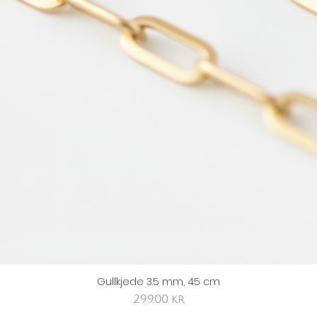
Gullkjede 3.5 mm, 45 cm
Hurtigvisning
Pris
299,00 kr