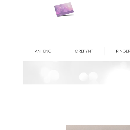
Kjøp gavekort her
ANHENG
ØREPYNT
RINGE