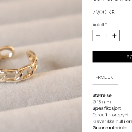
Pris
79,00 kr
Antall
*
Leg
PRODUKT
Størrelse:
Ø 15 mm
Spesifikasjon:
Earcuff - ørepynt
Krever ikke hull i ø
Grunnmateriale: