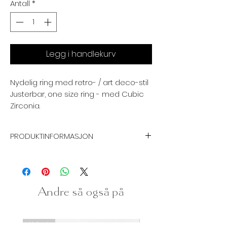
Antall
*
Legg i handlekurv
Nydelig ring med retro- / art deco-stil
Justerbar, one size ring - med Cubic
Zirconia.
PRODUKTINFORMASJON
Grunnmateriale:
Sink / Kobber
Andre så også på
Nyhet
Nyhet