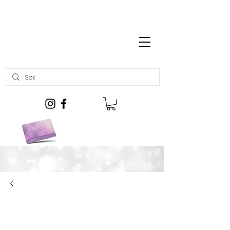
Gratis frakt over kr 699,-
Kjøp gavekort her