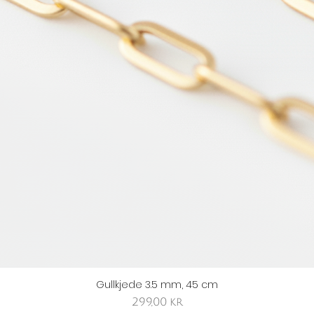
Gullkjede 3.5 mm, 45 cm
Hurtigvisning
Pris
299,00 kr