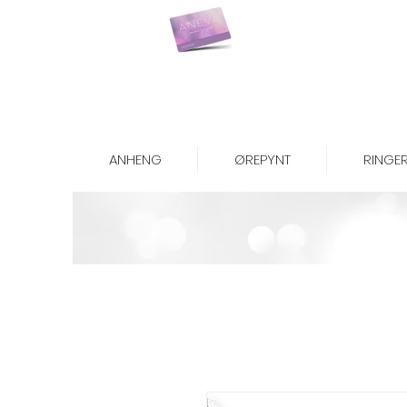
Kjøp gavekort her
ANHENG
ØREPYNT
RINGE