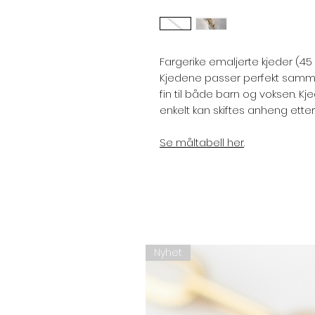
Fargerike emaljerte kjeder (45
Kjedene passer perfekt sam
fin til både barn og voksen. Kje
enkelt kan skiftes anheng ett
Se måltabell her
.
Nyhet