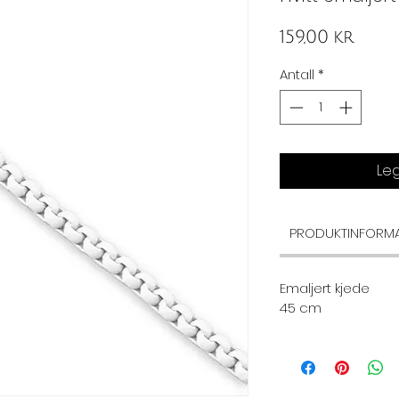
Pris
159,00 kr
Antall
*
Leg
PRODUKTINFORM
Emaljert kjede
45 cm