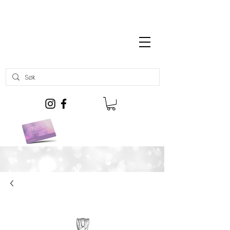
Gratis frakt over kr 699,-
Kjøp gavekort her