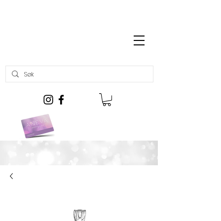
Gratis frakt over kr 699,-
Kjøp gavekort her