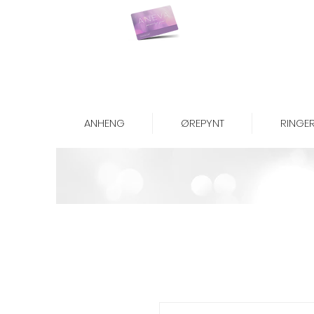
Kjøp gavekort her
ANHENG
ØREPYNT
RINGE