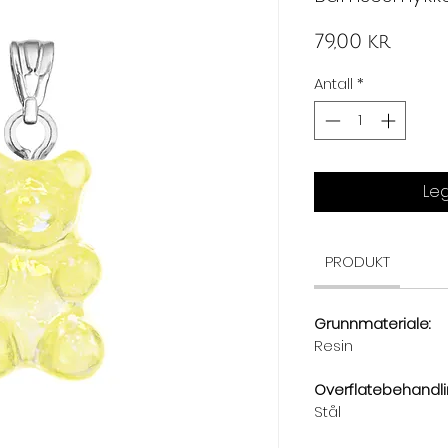
Pris
79,00 kr
Antall
*
Leg
PRODUKT
Grunnmateriale:
Resin
Overflatebehandli
Stål