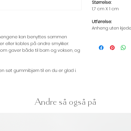
Størrelse:
1,7 cm X 1 cm
Utførelse:
Anheng uten kjed
hengene kan benyttes sammen
r eller kobles på andre smykker.
m gaver både til barn og voksen, og
r en søt gummibjørn til en du er glad i.
Andre så også på