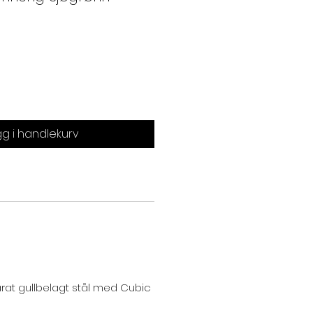
g i handlekurv
arat gullbelagt stål med Cubic