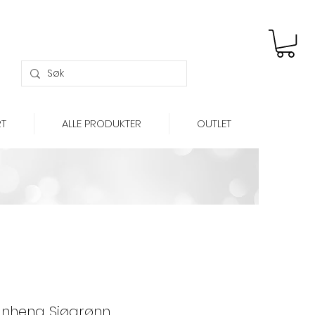
Gratis frakt over kr 699,-
T
ALLE PRODUKTER
OUTLET
nheng Sjøgrønn