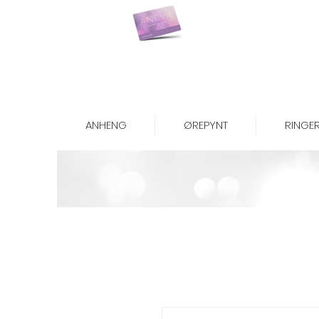
Kjøp gavekort her
ANHENG
ØREPYNT
RINGE