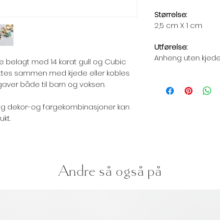
Størrelse:
2,5 cm X 1 cm
Utførelse:
Anheng uten kjed
belagt med 14 karat gull og Cubic
ttes sammen med kjede eller kobles
aver både til barn og voksen.
og dekor-og fargekombinasjoner kan
ukt.
Andre så også på