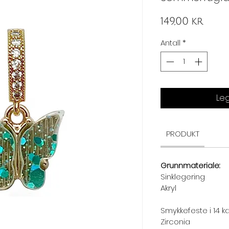
Pris
149,00 kr
Antall
*
Leg
PRODUKT
Grunnmateriale:
Sinklegering
Akryl
Smykkefeste i 14 k
Zirconia