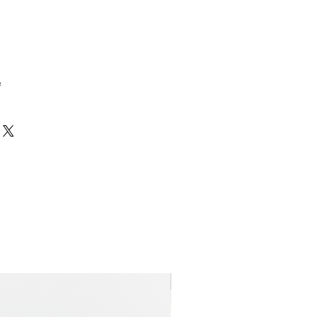
e
Nyhet